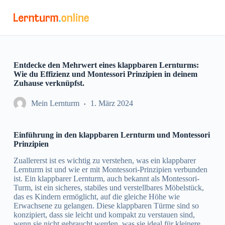
Z
u
m
I
n
h
a
Entdecke den Mehrwert eines klappbaren Lernturms:
l
Wie du Effizienz und Montessori Prinzipien in deinem
t
Zuhause verknüpfst.
s
p
Mein Lernturm
1. März 2024
r
i
n
Einführung in den klappbaren Lernturm und Montessori
g
Prinzipien
e
n
Zuallererst ist es wichtig zu verstehen, was ein klappbarer
Lernturm ist und wie er mit Montessori-Prinzipien verbunden
ist. Ein klappbarer Lernturm, auch bekannt als Montessori-
Turm, ist ein sicheres, stabiles und verstellbares Möbelstück,
das es Kindern ermöglicht, auf die gleiche Höhe wie
Erwachsene zu gelangen. Diese klappbaren Türme sind so
konzipiert, dass sie leicht und kompakt zu verstauen sind,
wenn sie nicht gebraucht werden, was sie ideal für kleinere