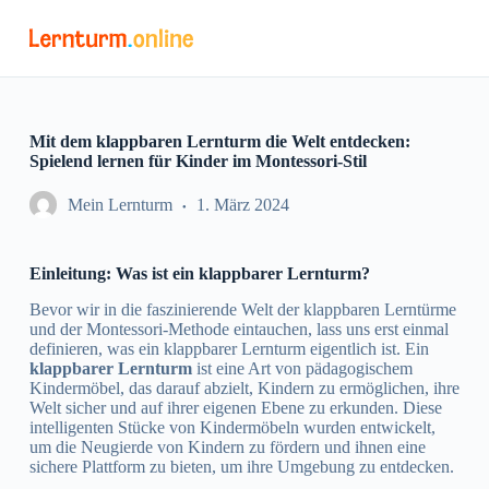
Z
u
m
I
n
h
a
Mit dem klappbaren Lernturm die Welt entdecken:
l
Spielend lernen für Kinder im Montessori-Stil
t
s
Mein Lernturm
1. März 2024
p
r
i
Einleitung: Was ist ein klappbarer Lernturm?
n
g
Bevor wir in die faszinierende Welt der klappbaren Lerntürme
e
und der Montessori-Methode eintauchen, lass uns erst einmal
n
definieren, was ein klappbarer Lernturm eigentlich ist. Ein
klappbarer Lernturm
ist eine Art von pädagogischem
Kindermöbel, das darauf abzielt, Kindern zu ermöglichen, ihre
Welt sicher und auf ihrer eigenen Ebene zu erkunden. Diese
intelligenten Stücke von Kindermöbeln wurden entwickelt,
um die Neugierde von Kindern zu fördern und ihnen eine
sichere Plattform zu bieten, um ihre Umgebung zu entdecken.