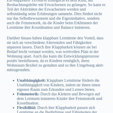
Ein
klappbarer Lernturm
ermöglicht es dem Kind, auf
Beobachtungshöhe mit Erwachsenen zu gelangen. So kann es
Teil der Aktivitäten der Erwachsenen werden und
selbstständig seine Erfahrungen sammeln. Dies fördert nicht
nur das Selbstbewusstsein und die Eigeninitiative, sondern
auch die Feinmotorik, da die Kinder beim Erklimmen der
Lerntürme ihre Koordination und Balance trainieren.
Darüber hinaus haben klappbare Lerntürme den Vorteil, dass
sie sich an verschiedene Altersstufen und Fähigkeiten
anpassen lassen. Durch ihre Klappbarkeit können sie bei
Bedarf leicht verstaut werden, was wertvollen Platz in der
Wohnung spart. Auch das kann die Entwicklungsprozesse
positiv beeinflussen, da es Kindern ermöglich, ihren
Wohnraum flexibel zu gestalten und so ihre Umgebung aktiv
mitzugestalten.
Unabhängigkeit:
Klappbare Lerntürme fördern die
Unabhängigkeit von Kindern, indem sie ihnen einen
eigenen Raum zum Erkunden und Lernen bieten.
Feinmotorik:
Durch das Klettern und Bewegen auf
dem Lernturm trainieren Kinder ihre Feinmotorik und
Koordination.
Flexibilität:
Durch ihre Klappbarkeit passen sich
Lerntürme an die Bedürfnisse und Fähigkeiten der