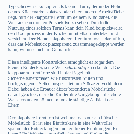
Typischerweise konzipiert als kleiner Turm, der in der Höhe
deines Küchenarbeitsplatzes oder einer anderen Arbeitsfläche
liegt, hilft der klappbare Lernturm deinem Kind dabei, die
Welt aus einer neuen Perspektive zu sehen. Durch die
Nutzung eines solchen Turms kann dein Kind beispielsweise
den Kochprozess in der Küche unmittelbar miterleben und
verstehen. Der Name „klappbarer“ Lernturm weist darauf hin,
dass das Möbelstück platzsparend zusammengeklappt werden
kann, wenn es nicht in Gebrauch ist.
Diese intelligente Konstruktion ermöglicht es sogar dem
kleinen Entdecker, seine Welt
selbständig
zu erkunden. Die
klappbaren Lerntürme sind in der Regel mit
Sicherheitsmerkmalen wie rutschfesten Stufen und
hochgezogenen Seiten ausgestattet, um Stürze zu verhindern.
Dabei haben die Erbauer dieser besonderen Möbelstücke
darauf geachtet, dass die Kinder ihre Umgebung auf sichere
Weise erkunden können, ohne die ständige Aufsicht der
Eltern.
Der klappbare Lernturm ist weit mehr als nur ein hübsches
Möbelstück. Er ist eine Eintrittskarte in eine Welt voller
spannender Entdeckungen und lerntreuer Erfahrungen. Er
bietet Möglichkeiten zum Selbstlernen und fördert die