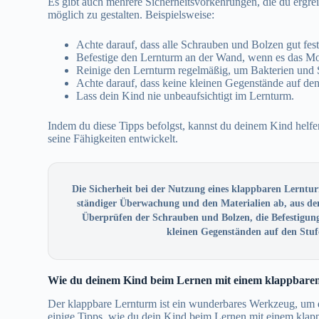
Es gibt auch mehrere Sicherheitsvorkehrungen, die du ergre
möglich zu gestalten. Beispielsweise:
Achte darauf, dass alle Schrauben und Bolzen gut fes
Befestige den Lernturm an der Wand, wenn es das Model
Reinige den Lernturm regelmäßig, um Bakterien und 
Achte darauf, dass keine kleinen Gegenstände auf den
Lass dein Kind nie unbeaufsichtigt im Lernturm.
Indem du diese Tipps befolgst, kannst du deinem Kind helfe
seine Fähigkeiten entwickelt.
Die Sicherheit bei der Nutzung eines klappbaren Lernturm
ständiger Überwachung und den Materialien ab, aus den
Überprüfen der Schrauben und Bolzen, die Befestigu
kleinen Gegenständen auf den Stufe
Wie du deinem Kind beim Lernen mit einem klappbaren
Der klappbare Lernturm ist ein wunderbares Werkzeug, um di
einige Tipps, wie du dein Kind beim Lernen mit einem klap