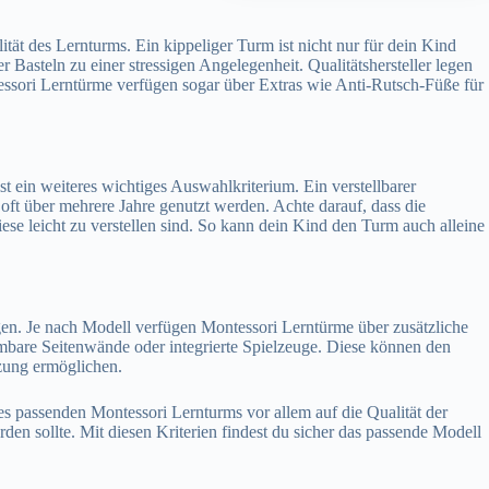
lität des Lernturms. Ein kippeliger Turm ist nicht nur für dein Kind
Basteln zu einer stressigen Angelegenheit. Qualitätshersteller legen
essori Lerntürme verfügen sogar über Extras wie Anti-Rutsch-Füße für
t ein weiteres wichtiges Auswahlkriterium. Ein verstellbarer
ft über mehrere Jahre genutzt werden. Achte darauf, dass die
e leicht zu verstellen sind. So kann dein Kind den Turm auch alleine
igen. Je nach Modell verfügen Montessori Lerntürme über zusätzliche
bare Seitenwände oder integrierte Spielzeuge. Diese können den
zung ermöglichen.
es passenden Montessori Lernturms vor allem auf die Qualität der
erden sollte. Mit diesen Kriterien findest du sicher das passende Modell