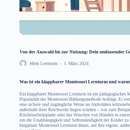
Von der Auswahl bis zur Nutzung: Dein umfassender G
Mein Lernturm
1. März 2024
Was ist ein klappbarer Montessori Lernturm und warum
Ein klappbarer Montessori Lernturm ist ein pädagogisches M
Popularität der Montessori-Bildungsmethode beiträgt. Er erm
eine sichere und zugängliche Weise an Aktivitäten teilzune
außerhalb ihrer Reichweite liegen würden – wie zum Beispie
Küchenarbeitsplatte oder das Waschen von Händen in eine
um die Unabhängigkeit und Selbstständigkeit der Kinder zu f
klappbare Montessori Lernturm ihnen, auf ihre eigene, auth