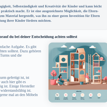
igkeit, Selbstständigkeit und Kreativität der Kinder und kann leicht
aktisch macht. Er ist eine ausgezeichnete Möglichkeit, die Eltern-
m Material hergestellt, was ihn zu einer guten Investition für Eltern
lung ihrer Kinder fördern möchten.
rauf du bei deiner Entscheidung achten solltest
infache Aufgabe. Es gibt
hten solltest. Dazu gehören
s Turms und die
m gefertigt ist, ist
 auch hier gibt es
g ist. Einige Hersteller
widerstandsfähig ist.
r gerne mal an den Möbeln