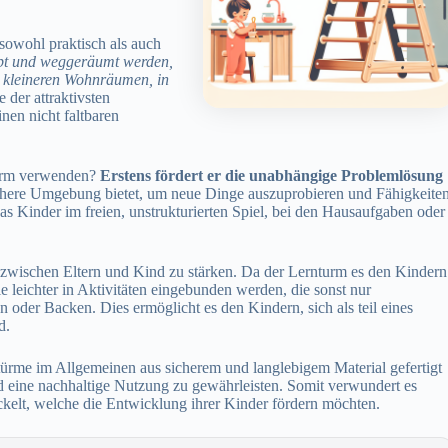
sowohl praktisch als auch
ppt und weggeräumt werden,
in kleineren Wohnräumen, in
e der attraktivsten
nen nicht faltbaren
turm verwenden?
Erstens fördert er die unabhängige Problemlösung
chere Umgebung bietet, um neue Dinge auszuprobieren und Fähigkeite
das Kinder im freien, unstrukturierten Spiel, bei den Hausaufgaben oder
zwischen Eltern und Kind zu stärken. Da der Lernturm es den Kindern
e leichter in Aktivitäten eingebunden werden, die sonst nur
oder Backen. Dies ermöglicht es den Kindern, sich als teil eines
d.
türme im Allgemeinen aus sicherem und langlebigem Material gefertigt
d eine nachhaltige Nutzung zu gewährleisten. Somit verwundert es
wickelt, welche die Entwicklung ihrer Kinder fördern möchten.