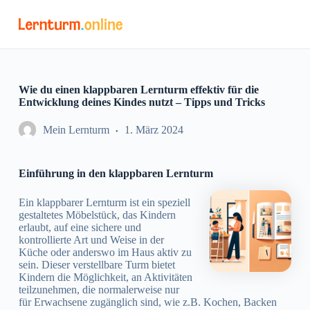
Z
u
m
I
n
h
a
Wie du einen klappbaren Lernturm effektiv für die
l
Entwicklung deines Kindes nutzt – Tipps und Tricks
t
s
Mein Lernturm
1. März 2024
p
r
i
Einführung in den klappbaren Lernturm
n
g
e
Ein klappbarer Lernturm ist ein speziell
n
gestaltetes Möbelstück, das Kindern
erlaubt, auf eine sichere und
kontrollierte Art und Weise in der
Küche oder anderswo im Haus aktiv zu
sein. Dieser verstellbare Turm bietet
Kindern die Möglichkeit, an Aktivitäten
teilzunehmen, die normalerweise nur
für Erwachsene zugänglich sind, wie z.B. Kochen, Backen