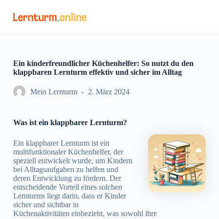
Z
u
m
I
n
h
a
Ein kinderfreundlicher Küchenhelfer: So nutzt du den
l
klappbaren Lernturm effektiv und sicher im Alltag
t
s
Mein Lernturm
2. März 2024
p
r
i
Was ist ein klappbarer Lernturm?
n
g
e
Ein klappbarer Lernturm ist ein
n
multifunktionaler Küchenhelfer, der
speziell entwickelt wurde, um Kindern
bei Alltagsaufgaben zu helfen und
deren Entwicklung zu fördern. Der
entscheidende Vorteil eines solchen
Lernturms liegt darin, dass er Kinder
sicher und sichtbar in
Küchenaktivitäten einbezieht, was sowohl ihre