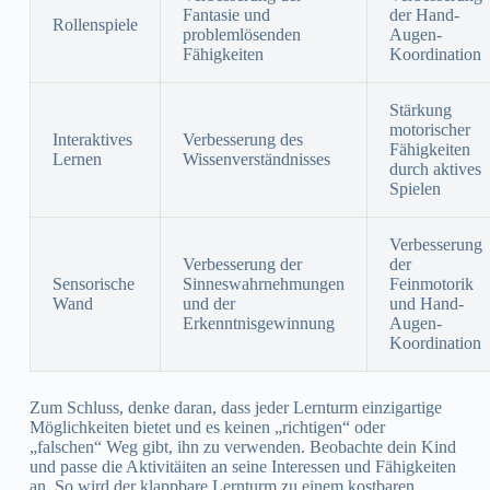
Fantasie und
der Hand-
Rollenspiele
problemlösenden
Augen-
Fähigkeiten
Koordination
Stärkung
motorischer
Interaktives
Verbesserung des
Fähigkeiten
Lernen
Wissenverständnisses
durch aktives
Spielen
Verbesserung
Verbesserung der
der
Sensorische
Sinneswahrnehmungen
Feinmotorik
Wand
und der
und Hand-
Erkenntnisgewinnung
Augen-
Koordination
Zum Schluss, denke daran, dass jeder Lernturm einzigartige
Möglichkeiten bietet und es keinen „richtigen“ oder
„falschen“ Weg gibt, ihn zu verwenden. Beobachte dein Kind
und passe die Aktivitäiten an seine Interessen und Fähigkeiten
an. So wird der klappbare Lernturm zu einem kostbaren