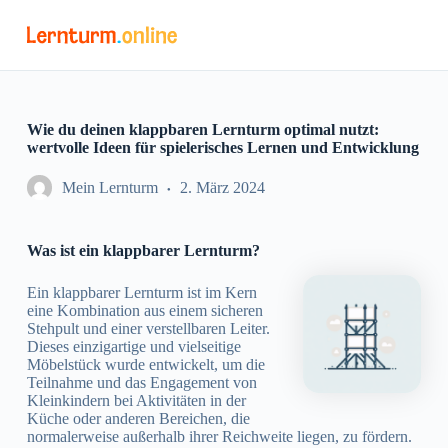
Z
u
m
I
n
h
a
Wie du deinen klappbaren Lernturm optimal nutzt:
l
wertvolle Ideen für spielerisches Lernen und Entwicklung
t
s
Mein Lernturm
2. März 2024
p
r
i
Was ist ein klappbarer Lernturm?
n
g
e
Ein klappbarer Lernturm ist im Kern
n
eine Kombination aus einem sicheren
Stehpult und einer verstellbaren Leiter.
Dieses einzigartige und vielseitige
Möbelstück wurde entwickelt, um die
Teilnahme und das Engagement von
Kleinkindern bei Aktivitäten in der
Küche oder anderen Bereichen, die
normalerweise außerhalb ihrer Reichweite liegen, zu fördern.