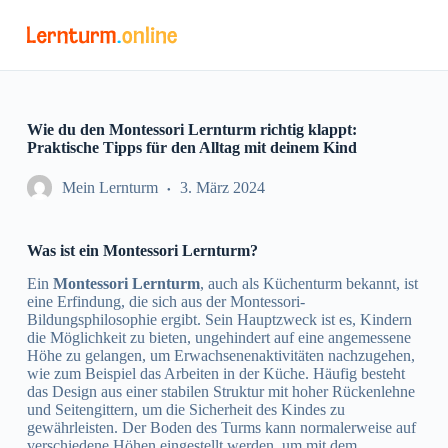
Z
u
m
I
n
h
a
Wie du den Montessori Lernturm richtig klappt:
l
Praktische Tipps für den Alltag mit deinem Kind
t
s
Mein Lernturm
3. März 2024
p
r
i
Was ist ein Montessori Lernturm?
n
g
Ein
Montessori Lernturm
, auch als Küchenturm bekannt, ist
e
eine Erfindung, die sich aus der Montessori-
n
Bildungsphilosophie ergibt. Sein Hauptzweck ist es, Kindern
die Möglichkeit zu bieten, ungehindert auf eine angemessene
Höhe zu gelangen, um Erwachsenenaktivitäten nachzugehen,
wie zum Beispiel das Arbeiten in der Küche. Häufig besteht
das Design aus einer stabilen Struktur mit hoher Rückenlehne
und Seitengittern, um die Sicherheit des Kindes zu
gewährleisten. Der Boden des Turms kann normalerweise auf
verschiedene Höhen eingestellt werden, um mit dem