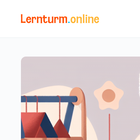
Z
u
m
I
n
h
a
l
t
s
p
r
i
n
g
e
n