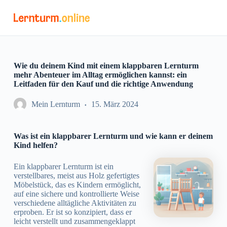
Z
u
m
I
n
h
a
Wie du deinem Kind mit einem klappbaren Lernturm
l
mehr Abenteuer im Alltag ermöglichen kannst: ein
t
Leitfaden für den Kauf und die richtige Anwendung
s
p
Mein Lernturm
15. März 2024
r
i
n
Was ist ein klappbarer Lernturm und wie kann er deinem
g
Kind helfen?
e
n
Ein klappbarer Lernturm ist ein
verstellbares, meist aus Holz gefertigtes
Möbelstück, das es Kindern ermöglicht,
auf eine sichere und kontrollierte Weise
verschiedene alltägliche Aktivitäten zu
erproben. Er ist so konzipiert, dass er
leicht verstellt und zusammengeklappt