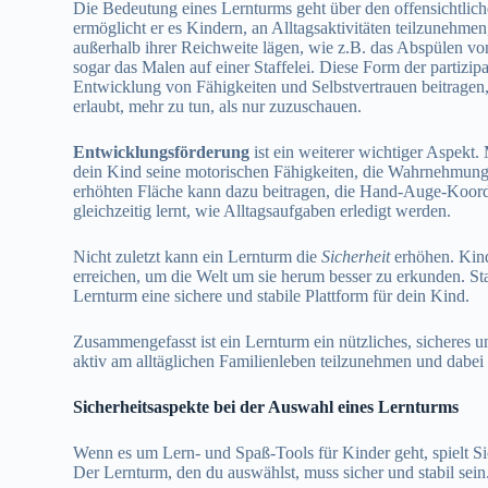
Die Bedeutung eines Lernturms geht über den offensichtlich
ermöglicht er es Kindern, an Alltagsaktivitäten teilzunehme
außerhalb ihrer Reichweite lägen, wie z.B. das Abspülen vo
sogar das Malen auf einer Staffelei. Diese Form der partizip
Entwicklung von Fähigkeiten und Selbstvertrauen beitragen
erlaubt, mehr zu tun, als nur zuzuschauen.
Entwicklungsförderung
ist ein weiterer wichtiger Aspekt
dein Kind seine motorischen Fähigkeiten, die Wahrnehmung 
erhöhten Fläche kann dazu beitragen, die Hand-Auge-Koord
gleichzeitig lernt, wie Alltagsaufgaben erledigt werden.
Nicht zuletzt kann ein Lernturm die
Sicherheit
erhöhen. Kind
erreichen, um die Welt um sie herum besser zu erkunden. Stat
Lernturm eine sichere und stabile Plattform für dein Kind.
Zusammengefasst ist ein Lernturm ein nützliches, sicheres
aktiv am alltäglichen Familienleben teilzunehmen und dabe
Sicherheitsaspekte bei der Auswahl eines Lernturms
Wenn es um Lern- und Spaß-Tools für Kinder geht, spielt Sic
Der Lernturm, den du auswählst, muss sicher und stabil sein