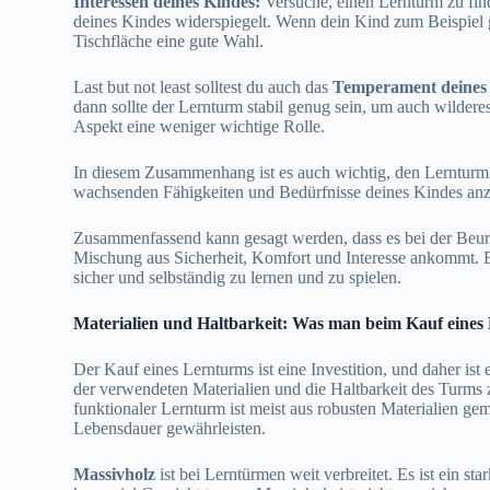
Interessen deines Kindes:
Versuche, einen Lernturm zu find
deines Kindes widerspiegelt. Wenn dein Kind zum Beispiel g
Tischfläche eine gute Wahl.
Last but not least solltest du auch das
Temperament deines
dann sollte der Lernturm stabil genug sein, um auch wildere
Aspekt eine weniger wichtige Rolle.
In diesem Zusammenhang ist es auch wichtig, den Lernturm r
wachsenden Fähigkeiten und Bedürfnisse deines Kindes an
Zusammenfassend kann gesagt werden, dass es bei der Beurt
Mischung aus Sicherheit, Komfort und Interesse ankommt. Es
sicher und selbständig zu lernen und zu spielen.
Materialien und Haltbarkeit: Was man beim Kauf eines 
Der Kauf eines Lernturms ist eine Investition, und daher ist e
der verwendeten Materialien und die Haltbarkeit des Turms 
funktionaler Lernturm ist meist aus robusten Materialien gem
Lebensdauer gewährleisten.
Massivholz
ist bei Lerntürmen weit verbreitet. Es ist ein sta