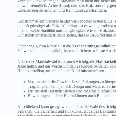
kann viel Gewicht tragen. Massivholz ist nicht nur sicher un
umweltfreundlich. Achte darauf, dass das Holz ordnungsgemä
Lebensdauer zu erhöhen und Reinigung zu erleichtern.
Kunststoff
ist ein weiteres häufig verwendetes Material. Es ist
und oft günstiger als Holz. Allerdings ist es weniger robust
nicht dieselbe Stabilität und Langlebigkeit wie ein Holztur
Kunststoff entscheidest, stelle sicher, dass er BPA-frei und si
Unabhängig vom Material ist die
Verarbeitungsqualität
ent
Schweißnähte bei metallobjekten und sichere, robuste Anschl
Neben der Materialwahl ist es auch wichtig, die
Haltbarkei
Jahre halten und das Wachstum deines Kindes begleiten könn
Höhe verstellbar, um mit deinem Kind mitzuwachsen.
Vergiss nicht, die Gewichtsbeschränkungen zu überpr
Tragfähigkeit kann je nach Design und Material variie
Die meisten Hersteller geben eine maximale Belastung a
Bewertungen anderer Eltern können auch Einblicke in 
Abschließend kann gesagt werden, dass die Wahl des richtig
beitragen, die Sicherheit und Funktionalität deines Lernturm
Materialien gefertigt ist und eine lange Lebensdauer hat – f