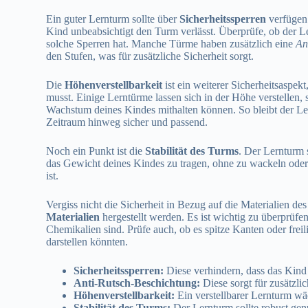
Ein guter Lernturm sollte über
Sicherheitssperren
verfügen.
Kind unbeabsichtigt den Turm verlässt. Überprüfe, ob der 
solche Sperren hat. Manche Türme haben zusätzlich eine
An
den Stufen, was für zusätzliche Sicherheit sorgt.
Die
Höhenverstellbarkeit
ist ein weiterer Sicherheitsaspek
musst. Einige Lerntürme lassen sich in der Höhe verstellen, 
Wachstum deines Kindes mithalten können. So bleibt der Le
Zeitraum hinweg sicher und passend.
Noch ein Punkt ist die
Stabilität des Turms
. Der Lernturm s
das Gewicht deines Kindes zu tragen, ohne zu wackeln oder 
ist.
Vergiss nicht die Sicherheit in Bezug auf die Materialien de
Materialien
hergestellt werden. Es ist wichtig zu überprüfe
Chemikalien sind. Prüfe auch, ob es spitze Kanten oder freil
darstellen könnten.
Sicherheitssperren:
Diese verhindern, dass das Kind 
Anti-Rutsch-Beschichtung:
Diese sorgt für zusätzlic
Höhenverstellbarkeit:
Ein verstellbarer Lernturm wäc
Stabilität des Turms:
Der Lernturm sollte robust gen