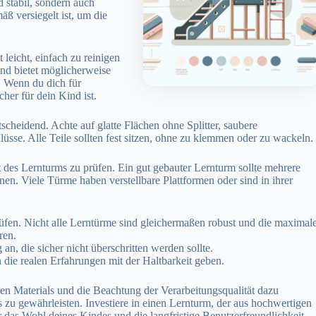
d stabil, sondern auch
ß versiegelt ist, um die
 leicht, einfach zu reinigen
 und bietet möglicherweise
m. Wenn du dich für
cher für dein Kind ist.
scheidend. Achte auf glatte Flächen ohne Splitter, saubere
üsse. Alle Teile sollten fest sitzen, ohne zu klemmen oder zu wackeln.
t
des Lernturms zu prüfen. Ein gut gebauter Lernturm sollte mehrere
en. Viele Türme haben verstellbare Plattformen oder sind in ihrer
üfen. Nicht alle Lerntürme sind gleichermaßen robust und die maximal
ren.
n, die sicher nicht überschritten werden sollte.
die realen Erfahrungen mit der Haltbarkeit geben.
en Materials und die Beachtung der Verarbeitungsqualität dazu
s zu gewährleisten. Investiere in einen Lernturm, der aus hochwertigen
ür das Wohl deines Kindes und die langfristige Benutzerfreundlichkeit.