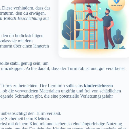
 Diese verhindern, dass das
Lernturm, den du erwägen,
ti-Rutsch-Beschichtung
auf
t, den du berücksichtigen
sodass sie mit dem
rnturm über einen längeren
ollte stabil genug sein, um
umzukippen. Achte darauf, dass der Turm robust und gut verarbeitet
s Turms zu betrachten. Der Lernturm sollte aus
kindersicheren
n, ob die verwendeten Materialien ungiftig und frei von schädlichen
iegende Schrauben gibt, die eine potenzielle Verletzungsgefahr
unbeabsichtigt den Turm verlässt.
he Sicherheit beim Klettern.
hst mit deinem Kind mit und sichert so eine längerfristige Nutzung.
ug sein, um das Gewicht des Kindes zu tragen, ohne zu wackeln oder