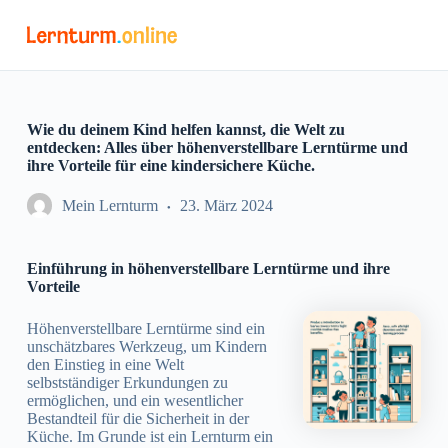
Z
u
m
I
n
h
a
Wie du deinem Kind helfen kannst, die Welt zu
l
entdecken: Alles über höhenverstellbare Lerntürme und
t
ihre Vorteile für eine kindersichere Küche.
s
p
Mein Lernturm
23. März 2024
r
i
n
Einführung in höhenverstellbare Lerntürme und ihre
g
Vorteile
e
n
Höhenverstellbare Lerntürme sind ein
unschätzbares Werkzeug, um Kindern
den Einstieg in eine Welt
selbstständiger Erkundungen zu
ermöglichen, und ein wesentlicher
Bestandteil für die Sicherheit in der
Küche. Im Grunde ist ein Lernturm ein