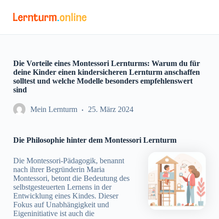
Z
u
m
I
n
h
a
Die Vorteile eines Montessori Lernturms: Warum du für
l
deine Kinder einen kindersicheren Lernturm anschaffen
t
solltest und welche Modelle besonders empfehlenswert
s
sind
p
r
Mein Lernturm
25. März 2024
i
n
g
Die Philosophie hinter dem Montessori Lernturm
e
n
Die Montessori-Pädagogik, benannt
nach ihrer Begründerin Maria
Montessori, betont die Bedeutung des
selbstgesteuerten Lernens in der
Entwicklung eines Kindes. Dieser
Fokus auf Unabhängigkeit und
Eigeninitiative ist auch die