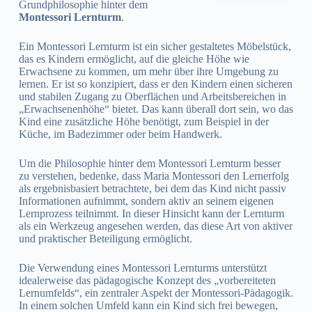
Grundphilosophie hinter dem
Montessori Lernturm
.
Ein Montessori Lernturm ist ein sicher gestaltetes Möbelstück,
das es Kindern ermöglicht, auf die gleiche Höhe wie
Erwachsene zu kommen, um mehr über ihre Umgebung zu
lernen. Er ist so konzipiert, dass er den Kindern einen sicheren
und stabilen Zugang zu Oberflächen und Arbeitsbereichen in
„Erwachsenenhöhe“ bietet. Das kann überall dort sein, wo das
Kind eine zusätzliche Höhe benötigt, zum Beispiel in der
Küche, im Badezimmer oder beim Handwerk.
Um die Philosophie hinter dem Montessori Lernturm besser
zu verstehen, bedenke, dass Maria Montessori den Lernerfolg
als ergebnisbasiert betrachtete, bei dem das Kind nicht passiv
Informationen aufnimmt, sondern aktiv an seinem eigenen
Lernprozess teilnimmt. In dieser Hinsicht kann der Lernturm
als ein Werkzeug angesehen werden, das diese Art von aktiver
und praktischer Beteiligung ermöglicht.
Die Verwendung eines Montessori Lernturms unterstützt
idealerweise das pädagogische Konzept des „vorbereiteten
Lernumfelds“, ein zentraler Aspekt der Montessori-Pädagogik.
In einem solchen Umfeld kann ein Kind sich frei bewegen,