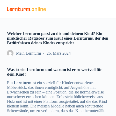
Z
u
m
I
n
h
a
Welcher Lernturm passt zu dir und deinem Kind? Ein
l
praktischer Ratgeber zum Kauf eines Lernturms, der den
t
Bedürfnissen deines Kindes entspricht
s
p
Mein Lernturm
26. März 2024
r
i
n
Was ist ein Lernturm und warum ist er so wertvoll für
g
dein Kind?
e
n
Ein
Lernturm
ist ein speziell für Kinder entworfenes
Möbelstück, das ihnen ermöglicht, auf Augenhöhe mit
Erwachsenen zu sein – eine Position, die sie normalerweise
nur schwer erreichen können. Er besteht üblicherweise aus
Holz und ist mit einer Plattform ausgestattet, auf die das Kind
klettern kann. Die meisten Modelle haben auch schützende
Seitenwände, um zu verhindern, dass das Kind herunterfällt.