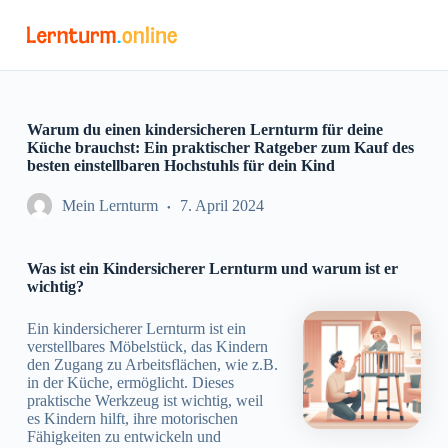
Z
u
m
I
n
h
a
Warum du einen kindersicheren Lernturm für deine
l
Küche brauchst: Ein praktischer Ratgeber zum Kauf des
t
besten einstellbaren Hochstuhls für dein Kind
s
p
Mein Lernturm
7. April 2024
r
i
n
Was ist ein Kindersicherer Lernturm und warum ist er
g
wichtig?
e
n
Ein kindersicherer Lernturm ist ein
verstellbares Möbelstück, das Kindern
den Zugang zu Arbeitsflächen, wie z.B.
in der Küche, ermöglicht. Dieses
praktische Werkzeug ist wichtig, weil
es Kindern hilft, ihre motorischen
Fähigkeiten zu entwickeln und