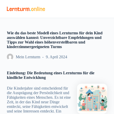
Z
u
m
I
n
h
a
Wie du das beste Modell eines Lernturms für dein Kind
l
auswählen kannst: Unverzichtbare Empfehlungen und
t
Tipps zur Wahl eines höhenverstellbaren und
s
kinderzimmergeeigneten Turms
p
r
Mein Lernturm
9. April 2024
i
n
g
Einleitung: Die Bedeutung eines Lernturms für die
e
kindliche Entwicklung
n
Die Kinderjahre sind entscheidend für
die Ausprägung der Persönlichkeit und
Fähigkeiten eines Menschen. Es ist eine
Zeit, in der das Kind neue Dinge
entdeckt, seine Fähigkeiten entwickelt
und seine Interessen entdeckt. Ein