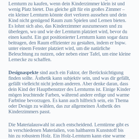
Lernturm zu kaufen, wenn dein Kinderzimmer klein ist und
wenig Platz bietet. Das gleiche gilt für ein großes Zimmer –
ein kleiner Lernturm könnte dort verloren aussehen und dein
Kind nicht genügend Raum zum Spielen und Lernen bieten.
Es lohnt sich also, das Kinderzimmer auszumessen und zu
überlegen, wo und wie der Lernturm platziert wird, bevor du
einen kaufst. Ein gut positionierter Lernturm kann sogar dazu
beitragen, den Raum effizienter zu gestalten, indem er bspw.
unter einem Fenster platziert wird, um die natürliche
Beleuchtung zu nutzen, oder neben einer Tafel, um eine kleine
Lernecke zu schaffen.
Designaspekte
sind auch ein Faktor, der Berücksichtigung
finden sollte. Ästhetik kann subjektiv sein, und was dir gefällt,
gefällt vielleicht nicht jedem anderen. Aber denke daran, dass
dein Kind der Hauptbenutzer des Lernturms ist. Einige Kinder
mögen leuchtende Farben, während andere erdige und warme
Farbtöne bevorzugen. Es kann auch hilfreich sein, ein Thema
oder Design zu wählen, das zur allgemeinen Ästhetik des
Kinderzimmers passt.
Die Materialauswahl ist auch entscheidend. Lerntürme gibt es
in verschiedenen Materialien, von haltbarem Kunststoff bis
hin zu robustem Holz. Ein Holz-Lernturm kann eine warme