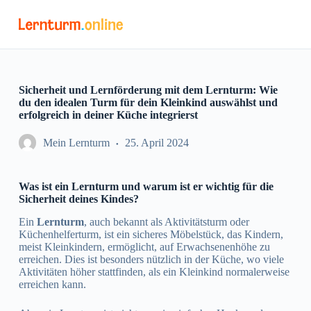
Z
u
m
I
n
h
a
Sicherheit und Lernförderung mit dem Lernturm: Wie
l
du den idealen Turm für dein Kleinkind auswählst und
t
erfolgreich in deiner Küche integrierst
s
p
Mein Lernturm
25. April 2024
r
i
n
Was ist ein Lernturm und warum ist er wichtig für die
g
Sicherheit deines Kindes?
e
n
Ein
Lernturm
, auch bekannt als Aktivitätsturm oder
Küchenhelferturm, ist ein sicheres Möbelstück, das Kindern,
meist Kleinkindern, ermöglicht, auf Erwachsenenhöhe zu
erreichen. Dies ist besonders nützlich in der Küche, wo viele
Aktivitäten höher stattfinden, als ein Kleinkind normalerweise
erreichen kann.