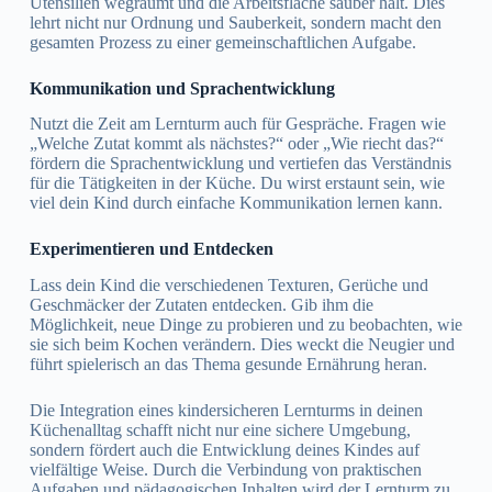
Utensilien wegräumt und die Arbeitsfläche sauber hält. Dies
lehrt nicht nur Ordnung und Sauberkeit, sondern macht den
gesamten Prozess zu einer gemeinschaftlichen Aufgabe.
Kommunikation und Sprachentwicklung
Nutzt die Zeit am Lernturm auch für Gespräche. Fragen wie
„Welche Zutat kommt als nächstes?“ oder „Wie riecht das?“
fördern die Sprachentwicklung und vertiefen das Verständnis
für die Tätigkeiten in der Küche. Du wirst erstaunt sein, wie
viel dein Kind durch einfache Kommunikation lernen kann.
Experimentieren und Entdecken
Lass dein Kind die verschiedenen Texturen, Gerüche und
Geschmäcker der Zutaten entdecken. Gib ihm die
Möglichkeit, neue Dinge zu probieren und zu beobachten, wie
sie sich beim Kochen verändern. Dies weckt die Neugier und
führt spielerisch an das Thema gesunde Ernährung heran.
Die Integration eines kindersicheren Lernturms in deinen
Küchenalltag schafft nicht nur eine sichere Umgebung,
sondern fördert auch die Entwicklung deines Kindes auf
vielfältige Weise. Durch die Verbindung von praktischen
Aufgaben und pädagogischen Inhalten wird der Lernturm zu