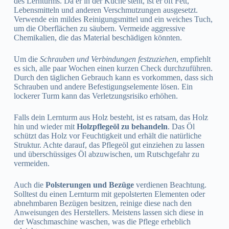
des Lernturms. Da er in der Küche steht, ist er oft Fett,
Lebensmitteln und anderen Verschmutzungen ausgesetzt.
Verwende ein mildes Reinigungsmittel und ein weiches Tuch,
um die Oberflächen zu säubern. Vermeide aggressive
Chemikalien, die das Material beschädigen könnten.
Um die
Schrauben und Verbindungen festzuziehen
, empfiehlt
es sich, alle paar Wochen einen kurzen Check durchzuführen.
Durch den täglichen Gebrauch kann es vorkommen, dass sich
Schrauben und andere Befestigungselemente lösen. Ein
lockerer Turm kann das Verletzungsrisiko erhöhen.
Falls dein Lernturm aus Holz besteht, ist es ratsam, das Holz
hin und wieder mit
Holzpflegeöl zu behandeln
. Das Öl
schützt das Holz vor Feuchtigkeit und erhält die natürliche
Struktur. Achte darauf, das Pflegeöl gut einziehen zu lassen
und überschüssiges Öl abzuwischen, um Rutschgefahr zu
vermeiden.
Auch die
Polsterungen und Bezüge
verdienen Beachtung.
Solltest du einen Lernturm mit gepolsterten Elementen oder
abnehmbaren Bezügen besitzen, reinige diese nach den
Anweisungen des Herstellers. Meistens lassen sich diese in
der Waschmaschine waschen, was die Pflege erheblich