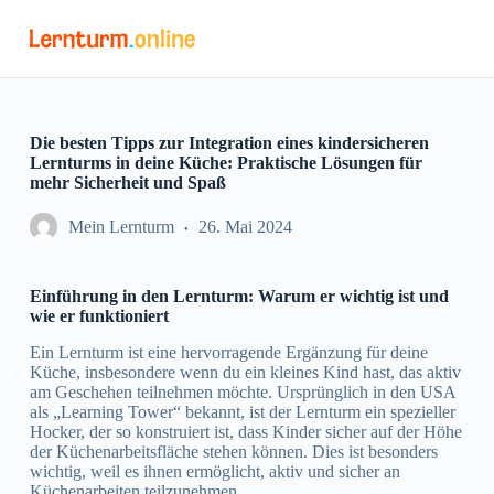
Z
u
m
I
n
h
a
Die besten Tipps zur Integration eines kindersicheren
l
Lernturms in deine Küche: Praktische Lösungen für
t
mehr Sicherheit und Spaß
s
p
Mein Lernturm
26. Mai 2024
r
i
n
Einführung in den Lernturm: Warum er wichtig ist und
g
wie er funktioniert
e
n
Ein Lernturm ist eine hervorragende Ergänzung für deine
Küche, insbesondere wenn du ein kleines Kind hast, das aktiv
am Geschehen teilnehmen möchte. Ursprünglich in den USA
als „Learning Tower“ bekannt, ist der Lernturm ein spezieller
Hocker, der so konstruiert ist, dass Kinder sicher auf der Höhe
der Küchenarbeitsfläche stehen können. Dies ist besonders
wichtig, weil es ihnen ermöglicht, aktiv und sicher an
Küchenarbeiten teilzunehmen.