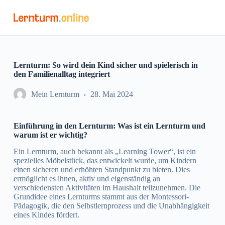
Z
u
m
I
n
h
a
Lernturm: So wird dein Kind sicher und spielerisch in
l
den Familienalltag integriert
t
s
Mein Lernturm
28. Mai 2024
p
r
i
Einführung in den Lernturm: Was ist ein Lernturm und
n
warum ist er wichtig?
g
e
Ein Lernturm, auch bekannt als „Learning Tower“, ist ein
n
spezielles Möbelstück, das entwickelt wurde, um Kindern
einen sicheren und erhöhten Standpunkt zu bieten. Dies
ermöglicht es ihnen, aktiv und eigenständig an
verschiedensten Aktivitäten im Haushalt teilzunehmen. Die
Grundidee eines Lernturms stammt aus der Montessori-
Pädagogik, die den Selbstlernprozess und die Unabhängigkeit
eines Kindes fördert.