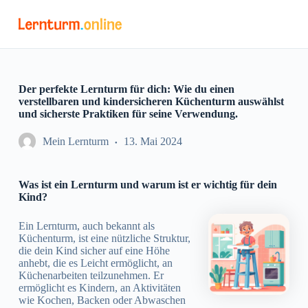
Z
u
m
I
n
h
a
Der perfekte Lernturm für dich: Wie du einen
l
verstellbaren und kindersicheren Küchenturm auswählst
t
und sicherste Praktiken für seine Verwendung.
s
p
Mein Lernturm
13. Mai 2024
r
i
n
Was ist ein Lernturm und warum ist er wichtig für dein
g
Kind?
e
n
Ein Lernturm, auch bekannt als
Küchenturm, ist eine nützliche Struktur,
die dein Kind sicher auf eine Höhe
anhebt, die es Leicht ermöglicht, an
Küchenarbeiten teilzunehmen. Er
ermöglicht es Kindern, an Aktivitäten
wie Kochen, Backen oder Abwaschen