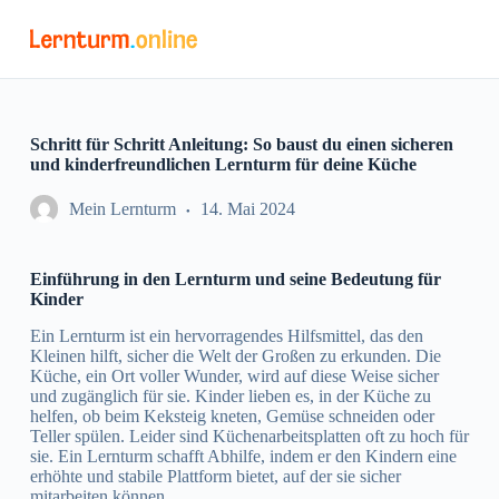
Z
u
m
I
n
h
a
Schritt für Schritt Anleitung: So baust du einen sicheren
l
und kinderfreundlichen Lernturm für deine Küche
t
s
Mein Lernturm
14. Mai 2024
p
r
i
Einführung in den Lernturm und seine Bedeutung für
n
Kinder
g
e
Ein Lernturm ist ein hervorragendes Hilfsmittel, das den
n
Kleinen hilft, sicher die Welt der Großen zu erkunden. Die
Küche, ein Ort voller Wunder, wird auf diese Weise sicher
und zugänglich für sie. Kinder lieben es, in der Küche zu
helfen, ob beim Keksteig kneten, Gemüse schneiden oder
Teller spülen. Leider sind Küchenarbeitsplatten oft zu hoch für
sie. Ein Lernturm schafft Abhilfe, indem er den Kindern eine
erhöhte und stabile Plattform bietet, auf der sie sicher
mitarbeiten können.