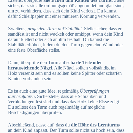
Erstens, überprüfe
alle Ecken und Kanten des Turms
. Stelle
sicher, dass sie alle ordnungsgemäß abgerundet und glatt sind,
um zu verhindern, dass sich dein Kind verletzt. Du kannst
dafür Schleifpapier mit einer mittleren Körnung verwenden.
Zweitens,
prüfe den Turm auf Stabilität
. Stelle sicher, dass er
standfest ist und nicht wackelt oder umkippt, wenn dein Kind
darauf klettert oder sich an ihm festhält. Du kannst die
Stabilität erhöhen, indem du den Turm gegen eine Wand oder
eine feste Oberfläche stellst.
Dann, überprüfe den Turm auf
scharfe Teile oder
herausstehende Nägel
. Alle Nägel sollten vollständig im
Holz versenkt sein und es sollten keine Splitter oder scharfen
Kanten vorhanden sein.
Es ist auch eine gute Idee, regelmäßig
Überprüfungen
durchzuführen
. Sicherstelle, dass alle Schrauben und
Verbindungen fest sind und dass das Holz keine Risse zeigt.
Du solltest den Turm auch regelmäßig auf mögliche
Beschädigungen überprüfen.
Abschließend, passe auf, dass du
die Höhe des Lernturms
an dein Kind anpasst. Der Turm sollte nicht zu hoch sein, dass